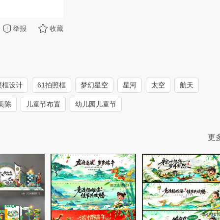
举报
收藏
照框设计
61拍照框
梦幻星空
星河
太空
航天
美陈
儿童节布置
幼儿园儿童节
更