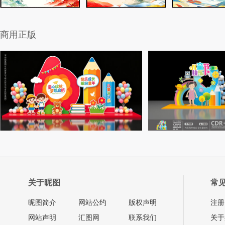
商用正版
关于昵图
常
昵图简介
网站公约
版权声明
注册
网站声明
汇图网
联系我们
关于