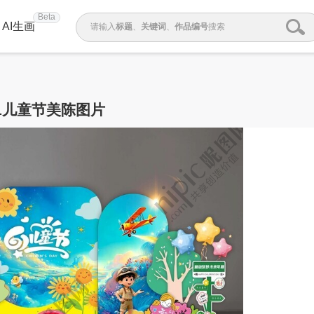
Beta
AI生画
请输入
标题
、
关键词
、
作品编号
搜索
1儿童节美陈图片