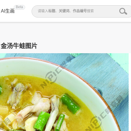
Beta
AI生画
请输入
标题
、
关键词
、
作品编号
搜索
金汤牛蛙图片