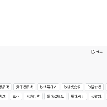
分享
饭展架
煲仔饭展架
砂锅菜灯箱
砂锅饭套餐
砂锅套饭
肉沫
豆花
水煮肉片
爆辣双椒蛙
爆辣鸡丁
砂锅炖