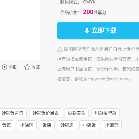
颜色模式：
CMYK
200
作品价格：
共享分
立即下载
昵图网所有作品均是用户自行上传分
拥有版权或使用权，仅供网友学习交流，
举报
收藏
上传用户书面授权，请勿作他用。若您的
被侵害，请联系copyright@nipic.com。
砂锅饭背景
砂锅饭价目表
砂锅美食
川菜招牌菜
饭馆
小油饼
饭店
砂锅居
小碗饭
小碗菜