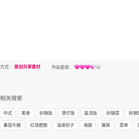
方式：
原创共享素材
作品星级：
相关搜索
中式
美食
砂锅饭
煲仔饭
盖浇饭
砂锅菜
砂锅
番茄牛腩
红烧肥肠
油泼肘子
海报
展架
菜单