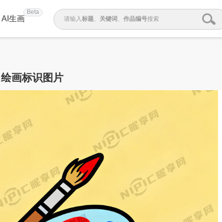
Beta
AI生画
请输入
标题
、
关键词
、
作品编号
搜索
绘画标识图片