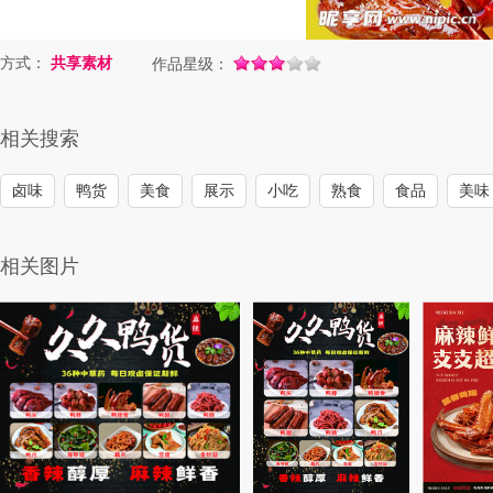
方式：
共享素材
作品星级：
相关搜索
卤味
鸭货
美食
展示
小吃
熟食
食品
美味
相关图片