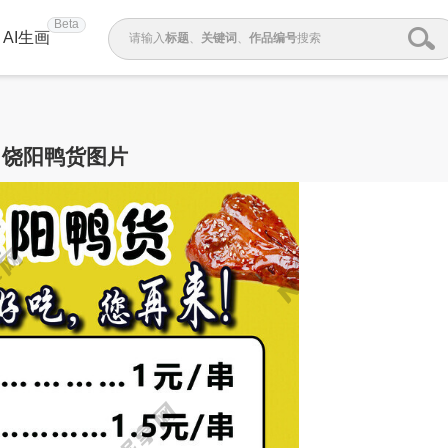
Beta
AI生画
请输入
标题
、
关键词
、
作品编号
搜索
饶阳鸭货图片