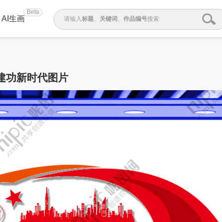
Beta
AI生画
请输入
标题
、
关键词
、
作品编号
搜索
建功新时代图片