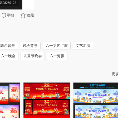
举报
收藏
舞台背景
晚会背景
六一文艺汇演
文艺汇演
六一晚会
儿童节晚会
六一海报
更