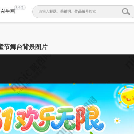
Beta
AI生画
请输入
标题
、
关键词
、
作品编号
搜索
童节舞台背景图片