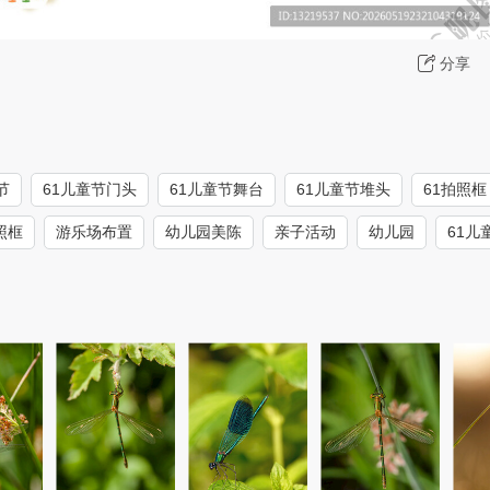
分享
节
61儿童节门头
61儿童节舞台
61儿童节堆头
61拍照框
照框
游乐场布置
幼儿园美陈
亲子活动
幼儿园
61儿