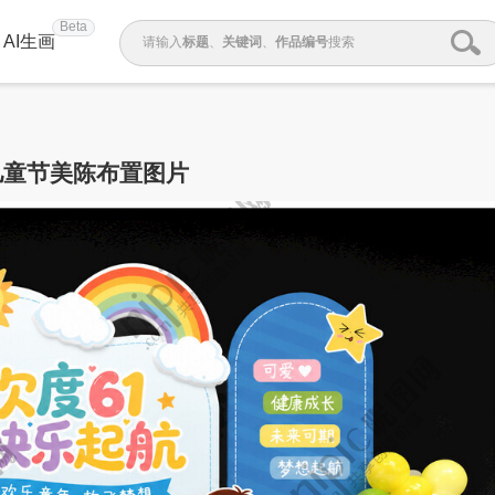
Beta
AI生画
请输入
标题
、
关键词
、
作品编号
搜索
儿童节美陈布置图片