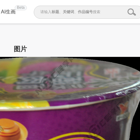
Beta
AI生画
请输入
标题
、
关键词
、
作品编号
搜索
图片