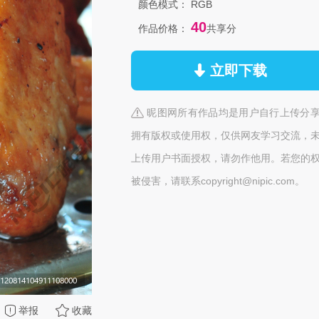
颜色模式：
RGB
40
作品价格：
共享分
立即下载
昵图网所有作品均是用户自行上传分
拥有版权或使用权，仅供网友学习交流，
上传用户书面授权，请勿作他用。若您的
被侵害，请联系copyright@nipic.com。
举报
收藏