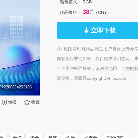
颜色模式：
RGB
38
作品价格：
元（CNY）
立即下载
昵图网所有作品均是用户自行上传分
拥有版权或使用权，仅供网友学习交流，
上传用户书面授权，请勿作他用。若您的
被侵害，请联系copyright@nipic.com。
举报
收藏
板
会议
峰会
科技
论坛
发布会
签约仪式