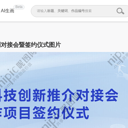
Beta
AI生画
请输入
标题
、
关键词
、
作品编号
搜索
创对接会暨签约仪式图片