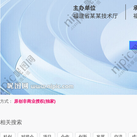
方式：
原创非商业授权(独家)
相关搜索
科创
对接会
项目
合作
创新
发展
交流
成