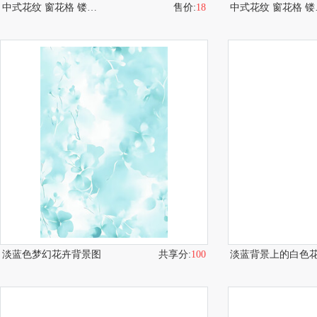
中式花纹 窗花格 镂空隔断
售价:
18
中式
淡蓝色梦幻花卉背景图
共享分:
100