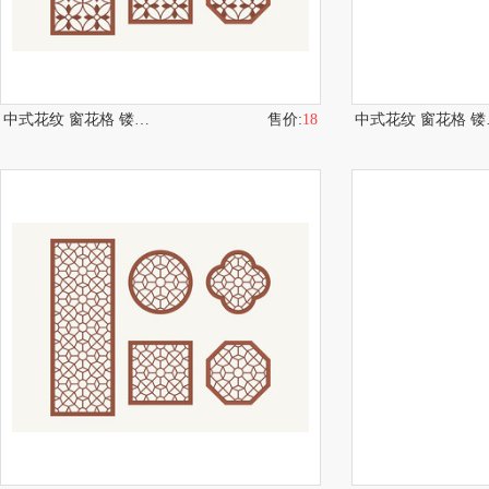
中式花纹 窗花格 镂空隔断
售价:
18
中式