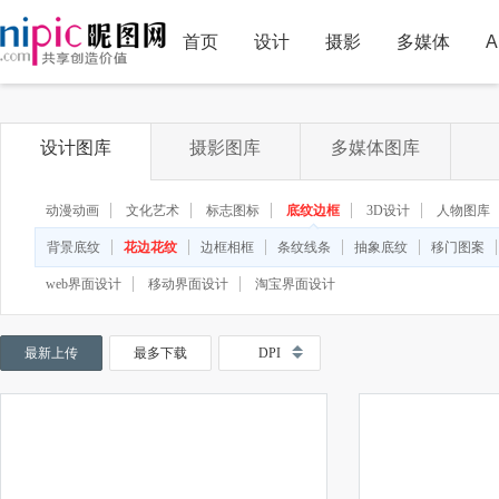
首页
设计
摄影
多媒体
A
设计图库
摄影图库
多媒体图库
动漫动画
文化艺术
标志图标
底纹边框
3D设计
人物图库
◆
◆
背景底纹
花边花纹
边框相框
条纹线条
抽象底纹
移门图案
web界面设计
移动界面设计
淘宝界面设计
最新上传
最多下载
DPI