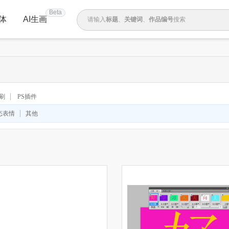
Beta
体
AI生画
请输入
标题
、
关键词
、
作品编号
搜索
笔刷
PS插件
态表情
其他