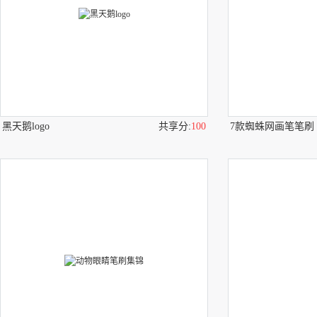
黑天鹅logo
共享分:
100
7款蜘蛛网画笔笔刷