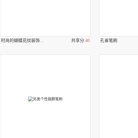
时尚的蝴蝶花纹装饰PS笔刷
共享分:
40
孔雀笔刷