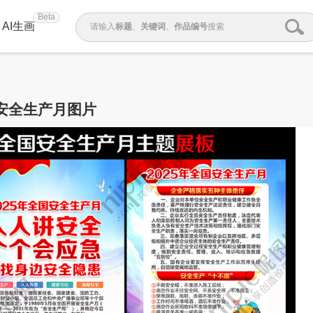
Beta
AI生画
请输入
标题
、
关键词
、
作品编号
搜索
安全生产月图片