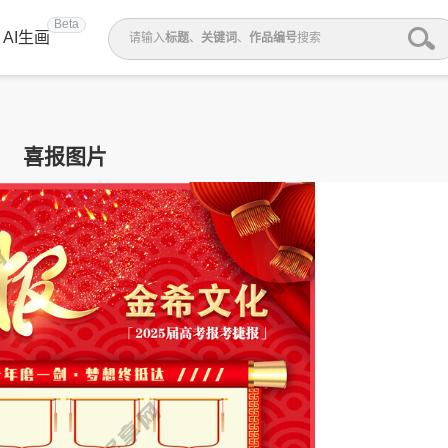
Beta
AI生画
请输入
标题
、
关键词
、
作品编号
搜索
喜报图片