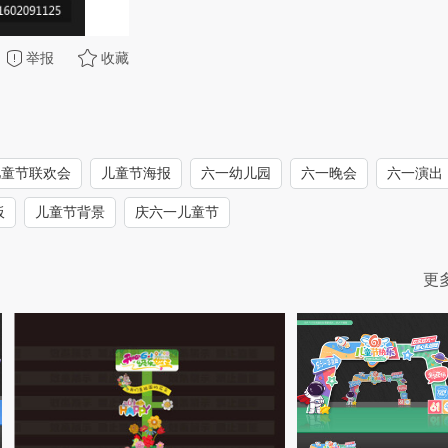
举报
收藏
儿童节联欢会
儿童节海报
六一幼儿园
六一晚会
六一演出
板
儿童节背景
庆六一儿童节
更